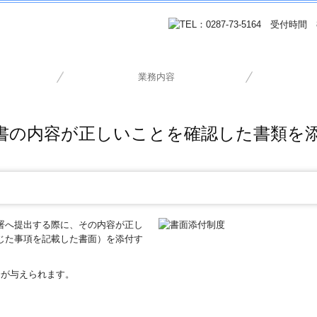
業務内容
創業支援 起業・設立
会計・税務相談
デジタル化支援
相続税・贈与税
所得税の申告
事業承継
書の内容が正しいことを確認した書類を
署へ提出する際に、その内容が正し
じた事項を記載した書面）を添付す
会が与えられます。