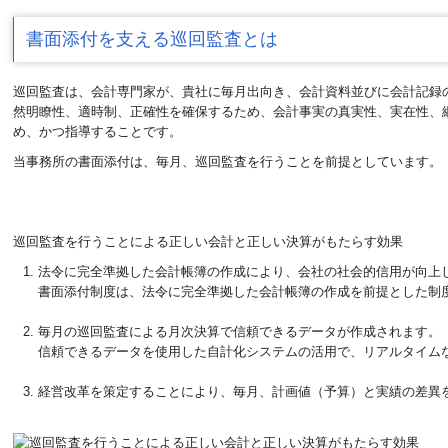
書面添付を支える巡回監査とは
巡回監査は、会計専門家が、貴社に毎月出向き、会計資料並びに会計記録
然明瞭性、適時制、正確性を確保するため、会計事実の真実性、実在性、
め、かつ指導することです。
当事務所の書面添付は、毎月、巡回監査を行うことを前提としています。
巡回監査を行うことによる正しい会計と正しい決算がもたらす効果
法令に完全準拠した会計帳簿の作成により、会社の社会的信用が向上
書面添付制度は、法令に完全準拠した会計帳簿の作成を前提とした制
毎月の巡回監査による月次決算で信頼できるデータが作成されます。
信頼できるデータを使用した自計化システムの活用で、リアルタイム
経営改革を策定することにより、毎月、計画値（予算）と実績の差異