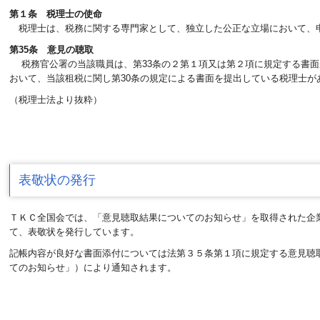
第１条 税理士の使命
税理士は、税務に関する専門家として、独立した公正な立場において、申
第35条 意見の聴取
税務官公署の当該職員は、第33条の２第１項又は第２項に規定する書面
おいて、当該租税に関し第30条の規定による書面を提出している税理士
（税理士法より抜粋）
表敬状の発行
ＴＫＣ全国会では、「意見聴取結果についてのお知らせ」を取得された企
て、表敬状を発行しています。
記帳内容が良好な書面添付については法第３５条第１項に規定する意見聴
てのお知らせ」）により通知されます。