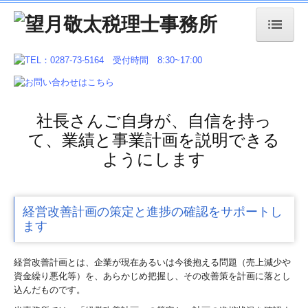
ホーム
事務所概要
料金について
社長さんご自身が、自信を持っ
て、業績と事業計画を説明できる
業務内容
ようにします
会計・税務相談
創業支援 起業・設立
経営改善計画の策定と進捗の確認をサポートし
ます
事業承継
経営改善計画とは、企業が現在あるいは今後抱える問題（売上減少や
デジタル化支援
資金繰り悪化等）を、あらかじめ把握し、その改善策を計画に落とし
込んだものです。
所得税の申告