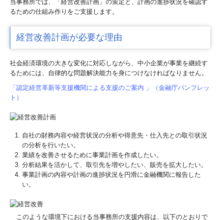
当事務所では、「経営改善計画」の策定と、計画の進捗状況を確認す
相続税・贈与税
るための仕組み作りをご支援します。
採用情報
経営改善計画が必要な理由
採用メッセージ
社会経済環境の大きな変化に対応しながら、中小企業が事業を継続す
るためには、自律的な問題解決能力を身につけなければなりません。
監査担当者の一日
「認定経営革新等支援機関による支援のご案内 」（金融庁パンフレッ
募集要項
ト）
応募フォーム
自社の財務内容や経営状況の分析や得意先・仕入先との取引状況
お問い合わせ
の分析を行いたい。
業績を改善させるために事業計画を作成したい。
分析結果を活かして、取引先を増やしたい、販売を拡大したい。
事業計画の内容や計画の進捗状況を円滑に金融機関に報告した
い。
このような環境下における当事務所の支援内容は、以下のとおりで